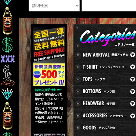
新規会員受付中 !!!!!
新規会員登録のお客
様には、只今 500 ポ
イント進呈中！
(当サイトでお買い物
の際使用できます。)
年会費、更新料等は
一切かかりません！!