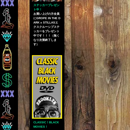
ステッカープレゼン
ト中！
お買い上げの方全員
にGROPE IN THE D
ARK x STILLASエ
クスクルーシブステ
ッカーをプレゼント
中です！！！（無く
なり次第終了しま
す）
CLASSIC！BLACK
MOVIES！