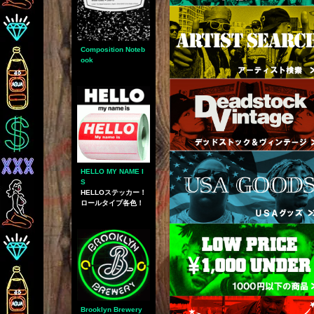
Composition Noteb
ook
HELLO MY NAME I
S
HELLOステッカー！
ロールタイプ各色！
Brooklyn Brewery