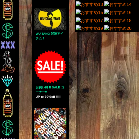
WU-TANG 関連アイ
テム！
お買い得 !! SALE コ
ーナー!!
UP to 60%off !!!!!