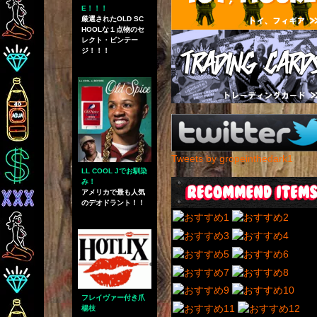
E！！！
厳選されたOLD SC
HOOLな１点物のセ
レクト・ビンテー
ジ！！！
Tweets by gropeinthedark1
LL COOL Jでお馴染
み！
アメリカで最も人気
のデオドラント！！
フレイヴァー付き爪
楊枝