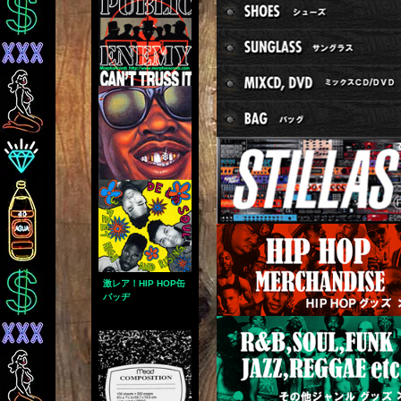
激レア！HIP HOP缶
バッヂ