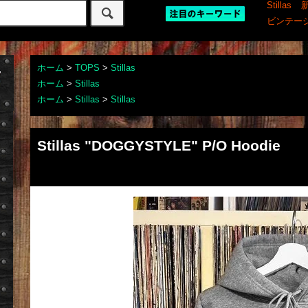
Stillas
ビンテー
ホーム
>
TOPS
>
Stillas
ホーム
>
Stillas
ホーム
>
Stillas
>
Stillas
Stillas "DOGGYSTYLE" P/O Hoodie