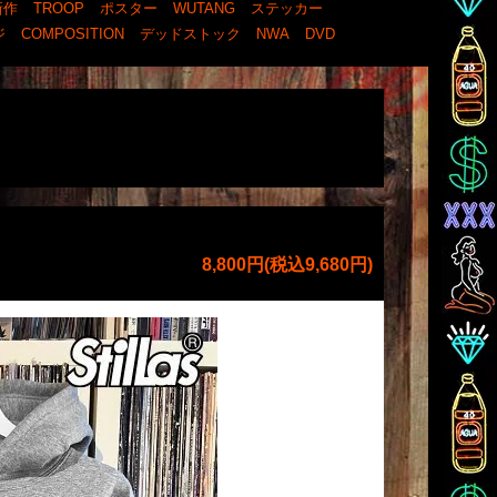
新作
TROOP
ポスター
WUTANG
ステッカー
ジ
COMPOSITION
デッドストック
NWA
DVD
8,800円(税込9,680円)