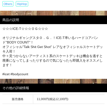
Others
HipHop
商品の説明
☆☆☆ICE-T☆☆☆ＯＧ☆☆☆
オリジナルギャングスタＯ．Ｇ．！ICE-T率いるハードコアバン
ド"BODY COUNT"！
オフィシャル"Talk Shit Get Shot" レアなオフィシャルスケートデッ
キ入荷！
中々見つからないアーティスト系のスケートデッキは機会を逃すと
廃番になってしまったりするので気になったら即購入をオススメし
ます！
#icet #bodycount
その他の詳細情報
販売価格
11,000円(税込12,100円)