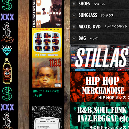
激レア！HIP HOP缶
バッヂ