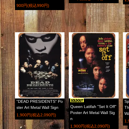
900円(税込990円)
"DEAD PRESIDENTS" Po
Sp
Queen Latifah "Set It Off"
ster Art Metal Wall Sign
Th
Poster Art Metal Wall Sig
Wa
1,900円(税込2,090円)
n
1
1,900円(税込2,090円)