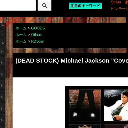
Stillas
ビンテー
ホーム
>
GOODS
ホーム
>
Others
ホーム
>
RBSoul
(DEAD STOCK) Michael Jackson "Covers