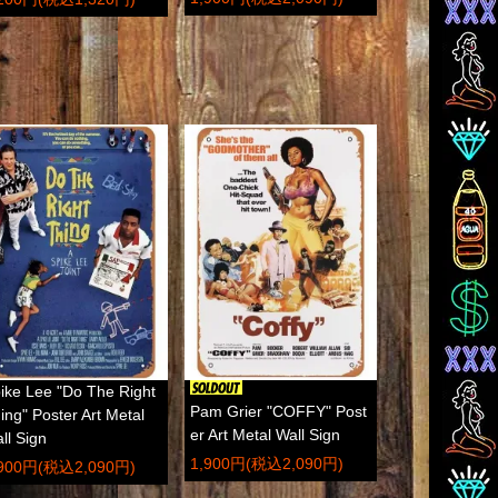
ike Lee "Do The Right
Pam Grier "COFFY" Post
ing" Poster Art Metal
er Art Metal Wall Sign
ll Sign
1,900円(税込2,090円)
,900円(税込2,090円)