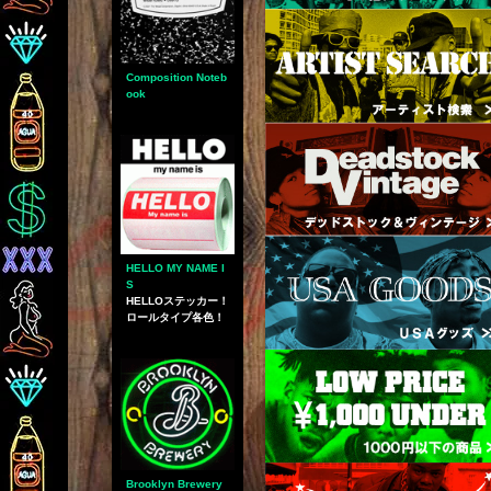
Composition Noteb
ook
HELLO MY NAME I
S
HELLOステッカー！
ロールタイプ各色！
Brooklyn Brewery