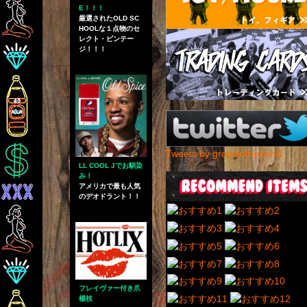
E！！！
厳選されたOLD SC
HOOLな１点物のセ
レクト・ビンテー
ジ！！！
Tweets by gropeinthedark1
LL COOL Jでお馴染
み！
アメリカで最も人気
のデオドラント！！
フレイヴァー付き爪
楊枝