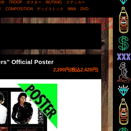
新作
TROOP
ポスター
WUTANG
ステッカー
ジ
COMPOSITION
デッドストック
NWA
DVD
" Official Poster
2,200円(税込2,420円)