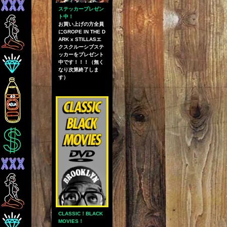
ステッカープレゼン
ト中！
お買い上げの方全員
にGROPE IN THE D
ARK x STILLASエ
クスクルーシブステ
ッカーをプレゼント
中です！！！（無く
なり次第終了しま
す）
CLASSIC！BLACK
MOVIES！