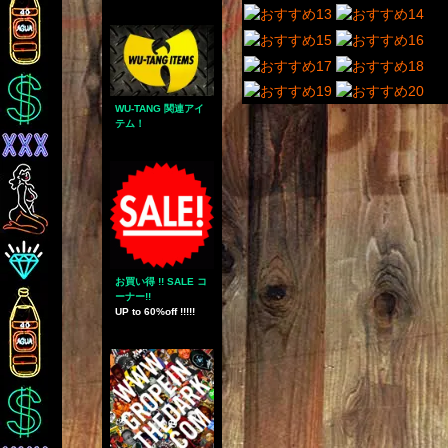
WU-TANG 関連アイ
テム！
お買い得 !! SALE コ
ーナー!!
UP to 60%off !!!!!