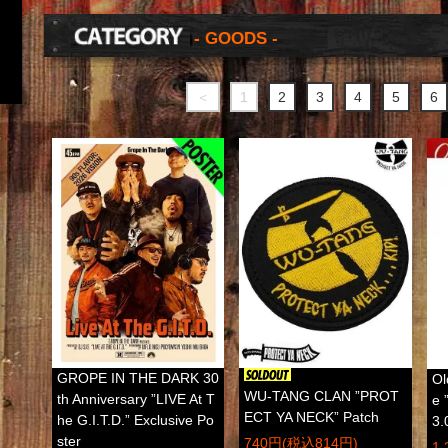
- GOODS -
＜
1
2
3
4
5
6
GROPE IN THE DARK 30
Ol
WU-TANG CLAN ”PROT
th Anniversary ”LIVE At T
e 
ECT YA NECK” Patch
he G.I.T.D.” Exclusive Po
3.
ster
740円(税込814円)
1