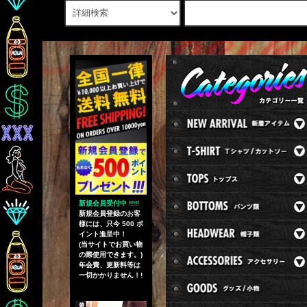
新規会員受付中 !!!!!
新規会員登録のお客
様には、只今 500 ポ
イント進呈中！
(当サイトでお買い物
の際使用できます。)
年会費、更新料等は
一切かかりません！!