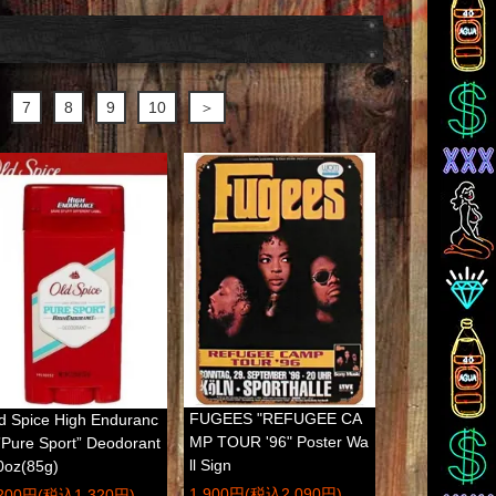
7
8
9
10
＞
FUGEES "REFUGEE CA
d Spice High Enduranc
MP TOUR '96" Poster Wa
”Pure Sport” Deodorant
ll Sign
0oz(85g)
1,900円(税込2,090円)
,200円(税込1,320円)