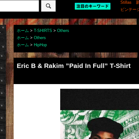
Stillas
ビンテー
ホーム
>
T-SHIRTS
>
Others
ホーム
>
Others
ホーム
>
HipHop
Eric B & Rakim ”Paid In Full” T-Shirt