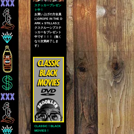
ステッカープレゼン
ト中！
お買い上げの方全員
にGROPE IN THE D
ARK x STILLASエ
クスクルーシブステ
ッカーをプレゼント
中です！！！（無く
なり次第終了しま
す）
CLASSIC！BLACK
MOVIES！