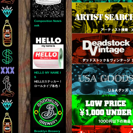
Composition Noteb
ook
HELLO MY NAME I
S
HELLOステッカー！
ロールタイプ各色！
Brooklyn Brewery