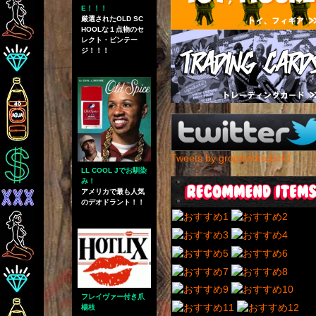
E！！！
厳選されたOLD SC
HOOLな１点物のセ
レクト・ビンテー
ジ！！！
Tweets by gropeinthedark1
LL COOL Jでお馴染
み！
アメリカで最も人気
のデオドラント！！
フレイヴァー付き爪
楊枝