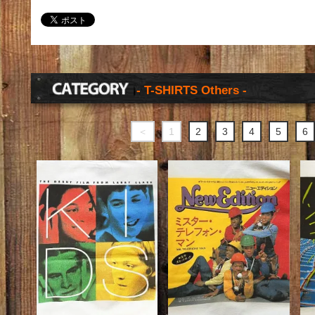
- T-SHIRTS Others -
＜
1
2
3
4
5
6