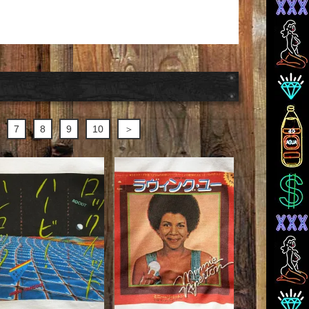
7
8
9
10
＞