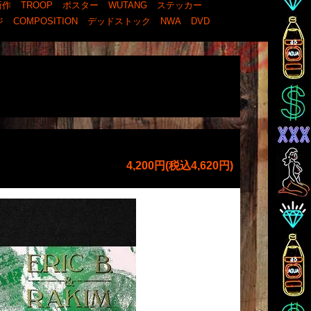
新作
TROOP
ポスター
WUTANG
ステッカー
ジ
COMPOSITION
デッドストック
NWA
DVD
4,200円(税込4,620円)