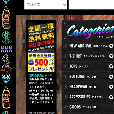
新規会員受付中 !!!!!
新規会員登録のお客
様には、只今 500 ポ
イント進呈中！
(当サイトでお買い物
の際使用できます。)
年会費、更新料等は
一切かかりません！!