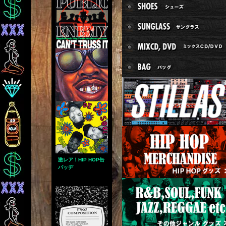
激レア！HIP HOP缶
バッヂ