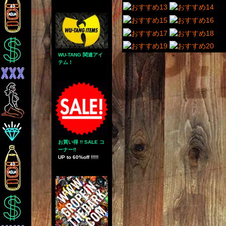
WU-TANG 関連アイ
テム！
お買い得 !! SALE コ
ーナー!!
UP to 60%off !!!!!