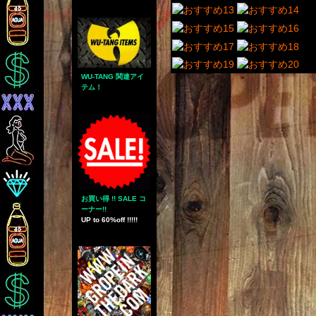
WU-TANG 関連アイ
テム！
お買い得 !! SALE コ
ーナー!!
UP to 60%off !!!!!