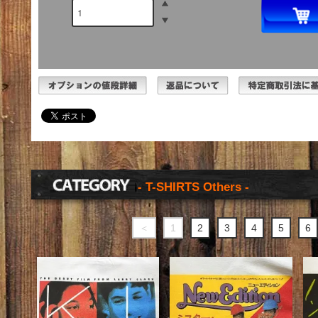
- T-SHIRTS Others -
＜
1
2
3
4
5
6