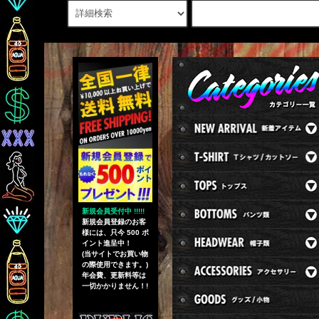
新規会員受付中 !!!!!
新規会員登録のお客
様には、只今 500 ポ
イント進呈中！
(当サイトでお買い物
の際使用できます。)
年会費、更新料等は
一切かかりません！!