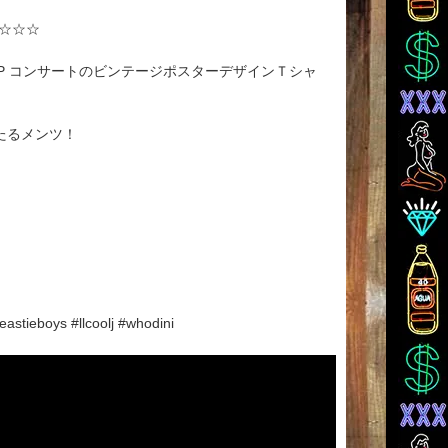
!!☆☆☆
LL RAP コンサートのビンテージポスターデザインＴシャ
う錚々たるメンツ！
stieboys #llcoolj #whodini