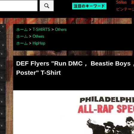
Stillas
ビンテー
ホーム
>
T-SHIRTS
>
Others
ホーム
>
Others
ホーム
>
HipHop
DEF Flyers "Run DMC， Beastie Boys，
Poster" T-Shirt