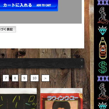
7
8
9
10
＞