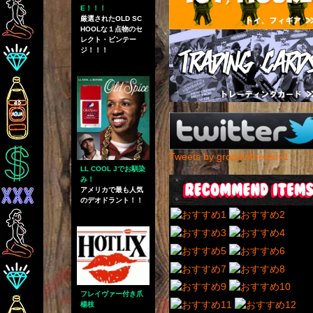
E！！！
厳選されたOLD SC
HOOLな１点物のセ
レクト・ビンテー
ジ！！！
Tweets by gropeinthedark1
LL COOL Jでお馴染
み！
アメリカで最も人気
のデオドラント！！
フレイヴァー付き爪
楊枝