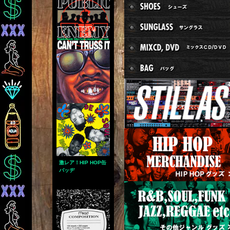
激レア！HIP HOP缶
バッヂ