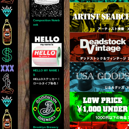
Composition Noteb
ook
HELLO MY NAME I
S
HELLOステッカー！
ロールタイプ各色！
Brooklyn Brewery