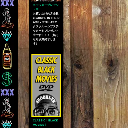
ステッカープレゼン
ト中！
お買い上げの方全員
にGROPE IN THE D
ARK x STILLASエ
クスクルーシブステ
ッカーをプレゼント
中です！！！（無く
なり次第終了しま
す）
CLASSIC！BLACK
MOVIES！