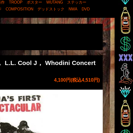
新作
TROOP
ポスター
WUTANG
ステッカー
ジ
COMPOSITION
デッドストック
NWA
DVD
 L.L. Cool J， Whodini Concert
4,100円(税込4,510円)