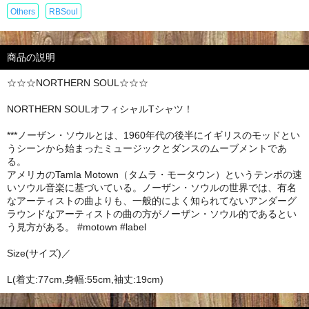
Others
RBSoul
商品の説明
☆☆☆NORTHERN SOUL☆☆☆
NORTHERN SOULオフィシャルTシャツ！
***ノーザン・ソウルとは、1960年代の後半にイギリスのモッドとい
うシーンから始まったミュージックとダンスのムーブメントであ
る。
アメリカのTamla Motown（タムラ・モータウン）というテンポの速
いソウル音楽に基づいている。ノーザン・ソウルの世界では、有名
なアーティストの曲よりも、一般的によく知られてないアンダーグ
ラウンドなアーティストの曲の方がノーザン・ソウル的であるとい
う見方がある。 #motown #label
Size(サイズ)／
L(着丈:77cm,身幅:55cm,袖丈:19cm)