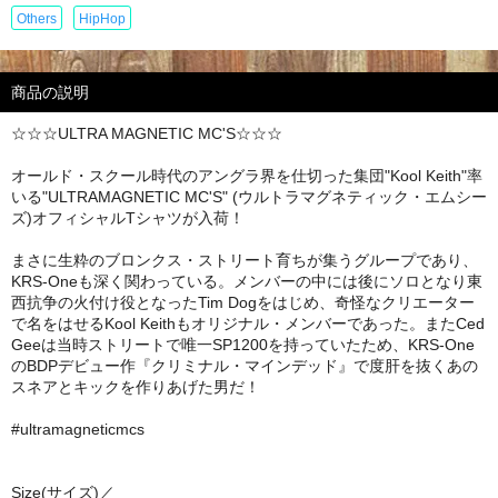
Others
HipHop
商品の説明
☆☆☆ULTRA MAGNETIC MC'S☆☆☆
オールド・スクール時代のアングラ界を仕切った集団"Kool Keith"率
いる"ULTRAMAGNETIC MC'S" (ウルトラマグネティック・エムシー
ズ)オフィシャルTシャツが入荷！
まさに生粋のブロンクス・ストリート育ちが集うグループであり、
KRS-Oneも深く関わっている。メンバーの中には後にソロとなり東
西抗争の火付け役となったTim Dogをはじめ、奇怪なクリエーター
で名をはせるKool Keithもオリジナル・メンバーであった。またCed
Geeは当時ストリートで唯一SP1200を持っていたため、KRS-One
のBDPデビュー作『クリミナル・マインデッド』で度肝を抜くあの
スネアとキックを作りあげた男だ！
#ultramagneticmcs
Size(サイズ)／