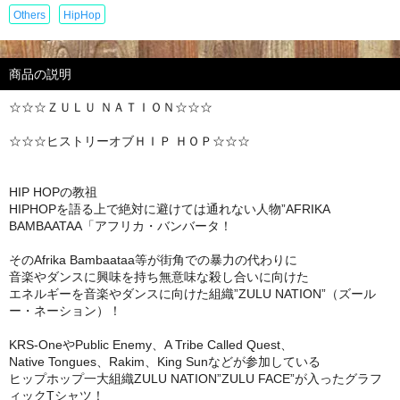
Others
HipHop
商品の説明
☆☆☆ＺＵＬＵ ＮＡＴＩＯＮ☆☆☆
☆☆☆ヒストリーオブＨＩＰ ＨＯＰ☆☆☆
HIP HOPの教祖
HIPHOPを語る上で絶対に避けては通れない人物”AFRIKA
BAMBAATAA「アフリカ・バンバータ！
そのAfrika Bambaataa等が街角での暴力の代わりに
音楽やダンスに興味を持ち無意味な殺し合いに向けた
エネルギーを音楽やダンスに向けた組織”ZULU NATION”（ズール
ー・ネーション）！
KRS-OneやPublic Enemy、A Tribe Called Quest、
Native Tongues、Rakim、King Sunなどが参加している
ヒップホップ一大組織ZULU NATION”ZULU FACE”が入ったグラフ
ィックTシャツ！