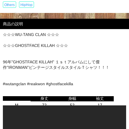
Others
HipHop
商品の説明
☆☆☆WU-TANG CLAN ☆☆☆
☆☆☆GHOSTFACE KILLAH ☆☆☆
96年"GHOSTFACE KILLAH" １ｓｔアルバムにして傑
作"IRONMAN"ビンテージスタイルスタイルＴシャツ！！！
#wutangclan #reakwon #ghostfacekilla
身丈
身幅
袖丈
M
72
52
17
L
75
56
19
XL
78
60
20