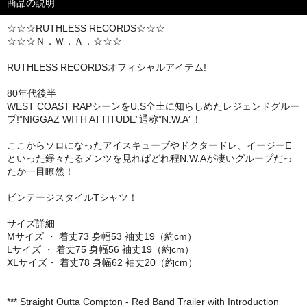
商品の説明
☆☆☆RUTHLESS RECORDS☆☆☆
☆☆☆Ｎ．Ｗ．Ａ．☆☆☆
RUTHLESS RECORDSオフィシャルアイテム!
80年代後半
WEST COAST RAPシーンをU.S全土に知らしめたレジェンドグルー
プ!”NIGGAZ WITH ATTITUDE”通称”N.W.A”！
ここからソロになったアイスキューブやドクタードレ、イージーE
といった錚々たるメンツを見ればどれ程N.W.Aが凄いグループだっ
たか一目瞭然！
ビンテージスタイルTシャツ！
サイズ詳細
Mサイズ ・ 着丈73 身幅53 袖丈19（約cm）
Lサイズ ・ 着丈75 身幅56 袖丈19（約cm）
XLサイズ・ 着丈78 身幅62 袖丈20（約cm）
*** Straight Outta Compton - Red Band Trailer with Introduction