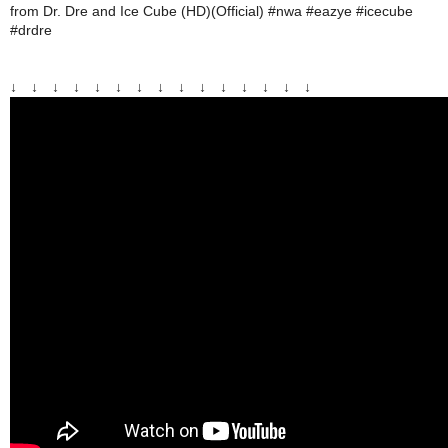
from Dr. Dre and Ice Cube (HD)(Official) #nwa #eazye #icecube
#drdre
↓ ↓ ↓ ↓ ↓ ↓ ↓ ↓ ↓ ↓ ↓ ↓ ↓ ↓ ↓