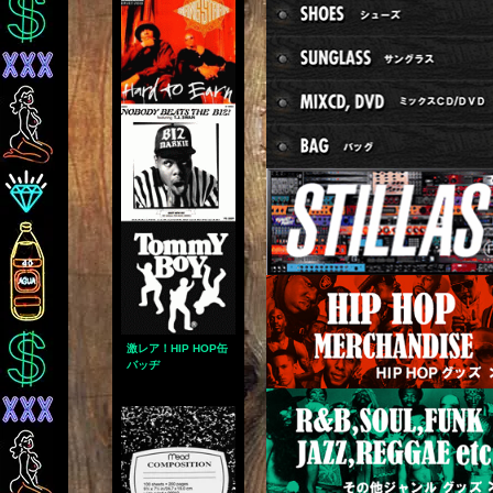
激レア！HIP HOP缶
バッヂ