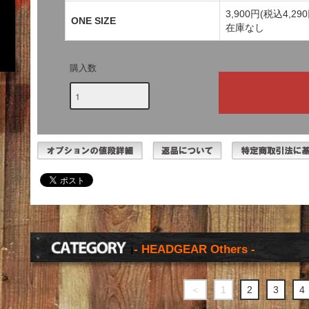
3,900円(税込4,290
ONE SIZE
在庫なし
購入数
- HEADGEAR Others -
＜
1
2
3
4