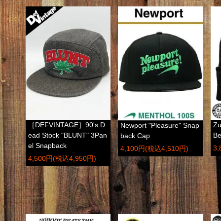
［DEFVINTAGE］90's D
Zu
Newport "Pleasure" Snap
ead Stock "BLUNT" 3Pan
Be
back Cap
el Snapback
3
4,100円(税込4,510円)
4,500円(税込4,950円)