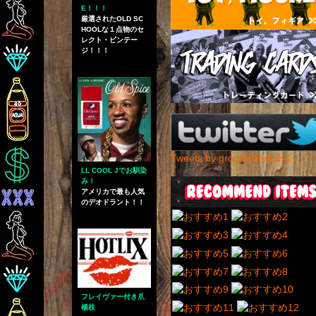
E！！！
厳選されたOLD SC
HOOLな１点物のセ
レクト・ビンテー
ジ！！！
Tweets by gropeinthedark1
LL COOL Jでお馴染
み！
アメリカで最も人気
のデオドラント！！
フレイヴァー付き爪
楊枝