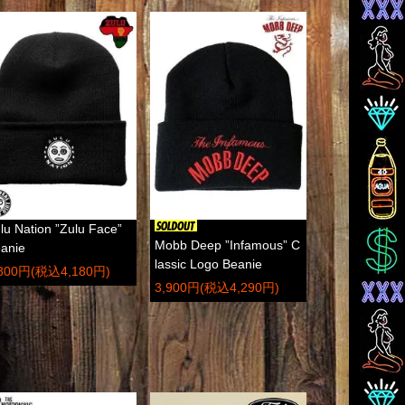
lu Nation ”Zulu Face”
Mobb Deep ”Infamous” C
anie
lassic Logo Beanie
,800円(税込4,180円)
3,900円(税込4,290円)