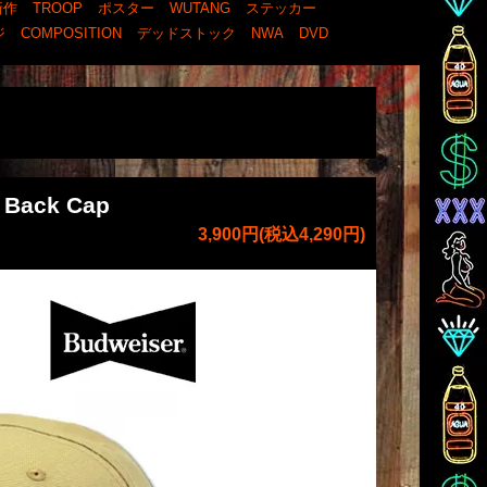
新作
TROOP
ポスター
WUTANG
ステッカー
ジ
COMPOSITION
デッドストック
NWA
DVD
 Back Cap
3,900円(税込4,290円)