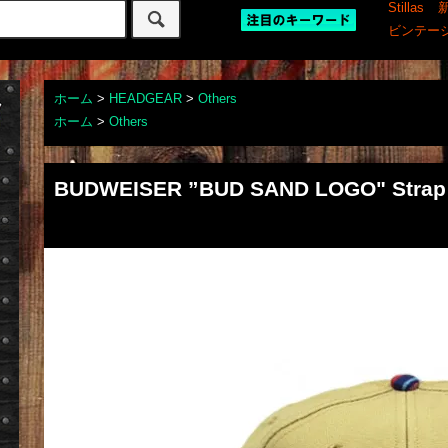
Stillas
ビンテー
ホーム
>
HEADGEAR
>
Others
ホーム
>
Others
BUDWEISER ”BUD SAND LOGO" Strap