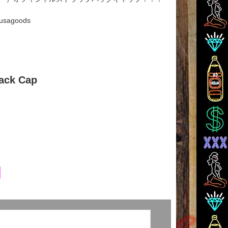
agoods
ack Cap