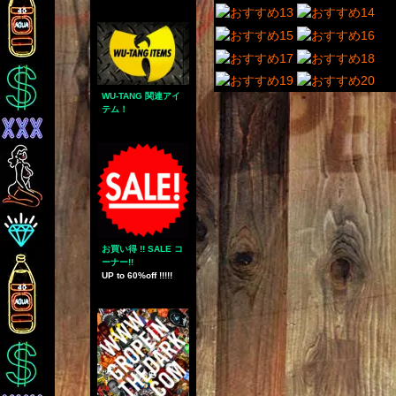
WU-TANG 関連アイ
テム！
お買い得 !! SALE コ
ーナー!!
UP to 60%off !!!!!