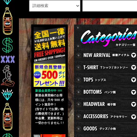
新規会員受付中 !!!!!
新規会員登録のお客
様には、只今 500 ポ
イント進呈中！
(当サイトでお買い物
の際使用できます。)
年会費、更新料等は
一切かかりません！!