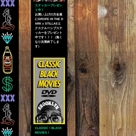
ステッカープレゼン
ト中！
お買い上げの方全員
にGROPE IN THE D
ARK x STILLASエ
クスクルーシブステ
ッカーをプレゼント
中です！！！（無く
なり次第終了しま
す）
CLASSIC！BLACK
MOVIES！