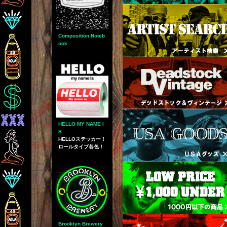
Composition Noteb
ook
HELLO MY NAME I
S
HELLOステッカー！
ロールタイプ各色！
Brooklyn Brewery