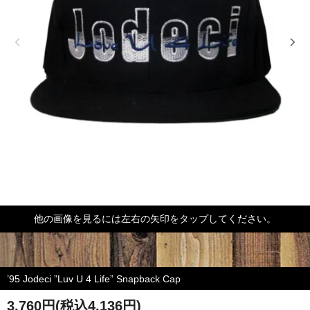
他の画像を見るには左右の矢印をタップしてください。
’95 Jodeci ”Luv U 4 Life” Snapback Cap
3,760円(税込4,136円)