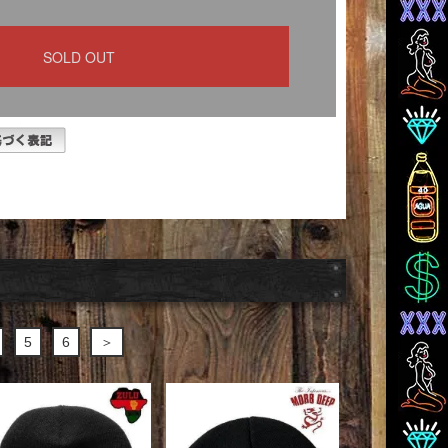
5
6
＞