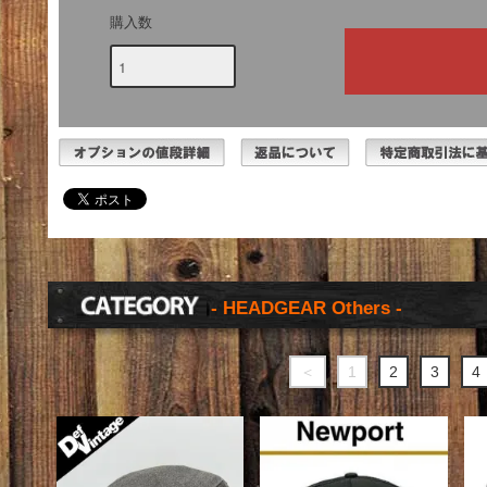
購入数
- HEADGEAR Others -
＜
1
2
3
4