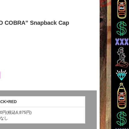
MAD COBRA” Snapback Cap
ACK×RED
50円(税込6,875円)
なし