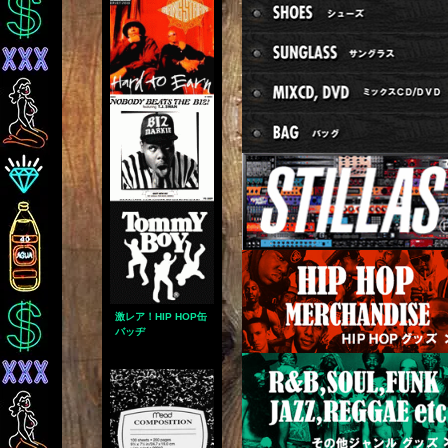
激レア！HIP HOP缶
バッヂ