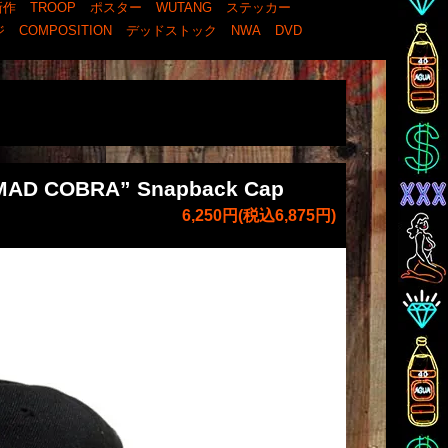
新作
TROOP
ポスター
WUTANG
ステッカー
ジ
COMPOSITION
デッドストック
NWA
DVD
 ”MAD COBRA” Snapback Cap
6,250円(税込6,875円)