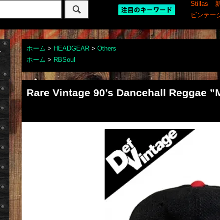
Stillas
ビンテー
ホーム
>
HEADGEAR
>
Others
ホーム
>
RBSoul
Rare Vintage 90’s Dancehall Reggae