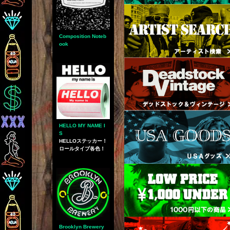
Composition Noteb
ook
HELLO MY NAME I
S
HELLOステッカー！
ロールタイプ各色！
Brooklyn Brewery