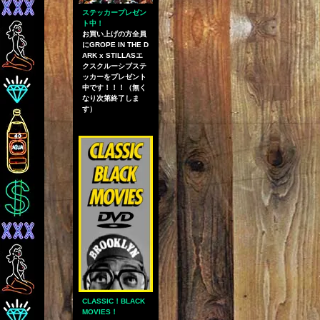
ステッカープレゼン
ト中！
お買い上げの方全員
にGROPE IN THE D
ARK x STILLASエ
クスクルーシブステ
ッカーをプレゼント
中です！！！（無く
なり次第終了しま
す）
CLASSIC！BLACK
MOVIES！