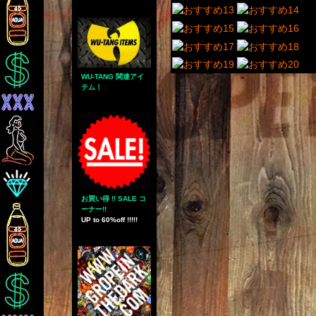
WU-TANG 関連アイ
テム！
お買い得 !! SALE コ
ーナー!!
UP to 60%off !!!!!