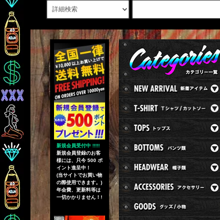
新規会員受付中 !!!!!
新規会員登録のお客
様には、只今 500 ポ
イント進呈中！
(当サイトでお買い物
の際使用できます。)
年会費、更新料等は
一切かかりません！!