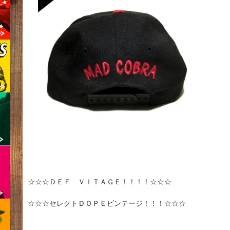
☆☆☆ＤＥＦ ＶＩＴＡＧＥ！！！！☆☆☆
☆☆☆セレクトＤＯＰＥビンテージ！！！☆☆☆