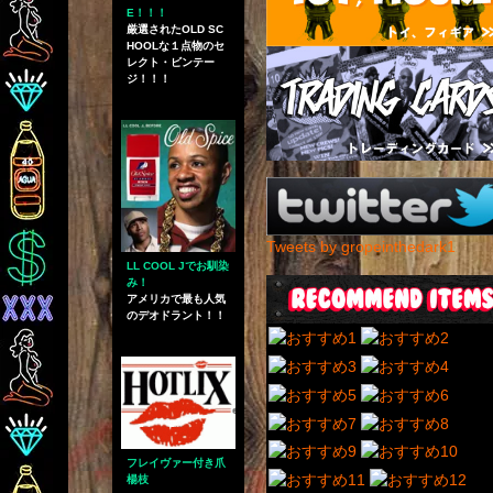
E！！！
厳選されたOLD SC
HOOLな１点物のセ
レクト・ビンテー
ジ！！！
Tweets by gropeinthedark1
LL COOL Jでお馴染
み！
アメリカで最も人気
のデオドラント！！
フレイヴァー付き爪
楊枝