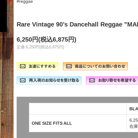
#reggae
Rare Vintage 90’s Dancehall Reggae ”
6,250円(税込6,875円)
定価 6,250円(税込6,875円)
BL
6,2
ONE SIZE FITS ALL
在庫