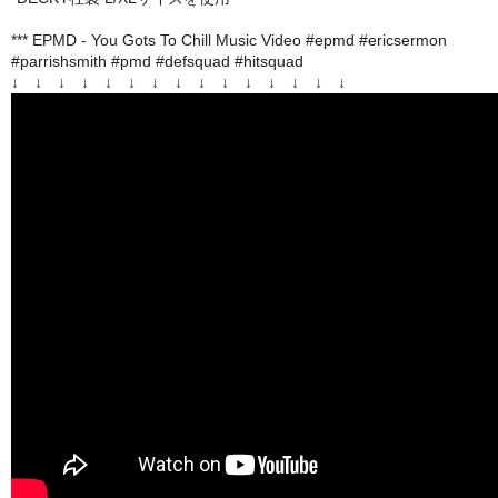
*** EPMD - You Gots To Chill Music Video #epmd #ericsermon
#parrishsmith #pmd #defsquad #hitsquad
↓ ↓ ↓ ↓ ↓ ↓ ↓ ↓ ↓ ↓ ↓ ↓ ↓ ↓ ↓