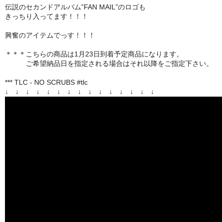
伝説のセカンドアルバム”FAN MAIL”のロゴも
きっちり入ってます！！！
興奮のアイテムでっす！！！
＊＊＊こちらの商品は1月23日到着予定商品になります。
ご希望納品日を指定される場合はそれ以降をご指定下さい。
*** TLC - NO SCRUBS #tlc
↓ ↓ ↓ ↓ ↓ ↓ ↓ ↓ ↓ ↓ ↓ ↓ ↓ ↓ ↓