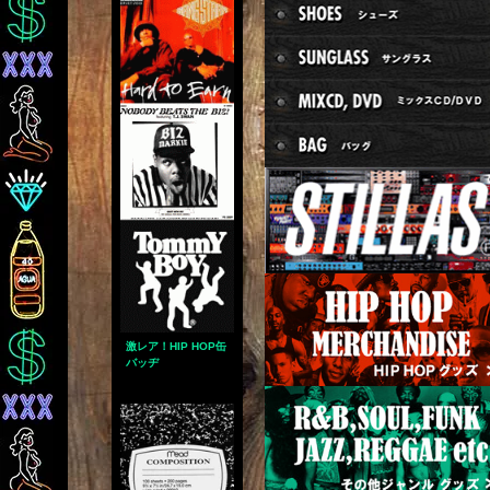
激レア！HIP HOP缶
バッヂ