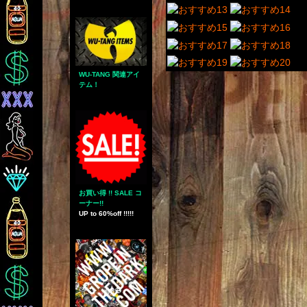
WU-TANG 関連アイ
テム！
お買い得 !! SALE コ
ーナー!!
UP to 60%off !!!!!